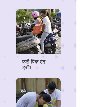
फ्री पिक एंड
ड्रॉप